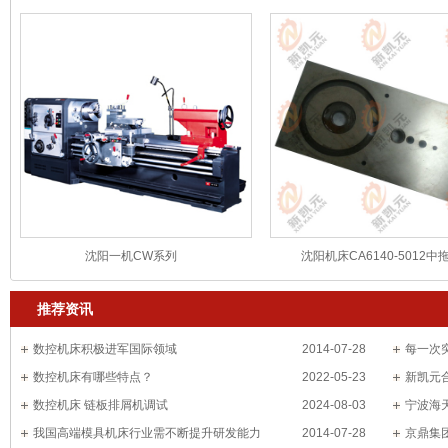
沈阳一机CW系列
沈阳机床CA6140-5012中
推荐资讯
数控机床积极进军国际领域
2014-07-28
每一次
数控机床有哪些特点？
2022-05-23
新凯元
数控机床 链板排屑机调试
2024-08-03
宁波海
我国高端模具机床行业需不断提升研发能力
2014-07-28
京鼎集