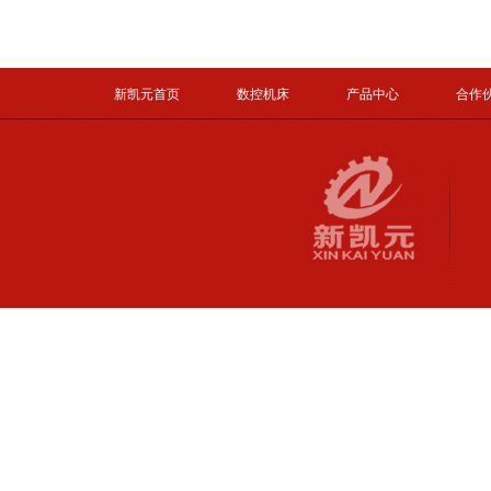
新凯元首页
数控机床
产品中心
合作