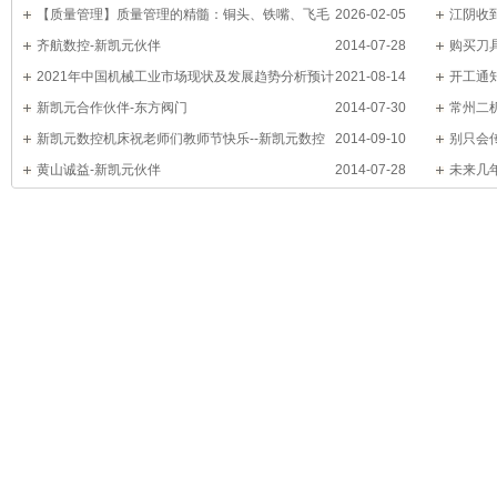
【质量管理】质量管理的精髓：铜头、铁嘴、飞毛
2026-02-05
江阴收
腿、蛤蟆肚
齐航数控-新凯元伙伴
2014-07-28
购买刀
2021年中国机械工业市场现状及发展趋势分析预计
2021-08-14
开工通
新凯元合作伙伴-东方阀门
2014-07-30
常州二
新凯元数控机床祝老师们教师节快乐--新凯元数控
2014-09-10
别只会
机床
黄山诚益-新凯元伙伴
2014-07-28
种？
未来几