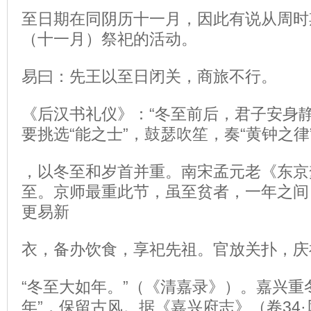
至日期在同阴历十一月，因此有说从周时
（十一月）祭祀的活动。
易曰：先王以至日闭关，商旅不行。
《后汉书礼仪》：“冬至前后，君子安身静
要挑选“能之士”，鼓瑟吹笙，奏“黄钟之
，以冬至和岁首并重。南宋孟元老《东京
至。京师最重此节，虽至贫者，一年之间
更易新
衣，备办饮食，享祀先祖。官放关扑，庆
“冬至大如年。”（《清嘉录》）。嘉兴重
年”，保留古风。据《嘉兴府志》（卷34·