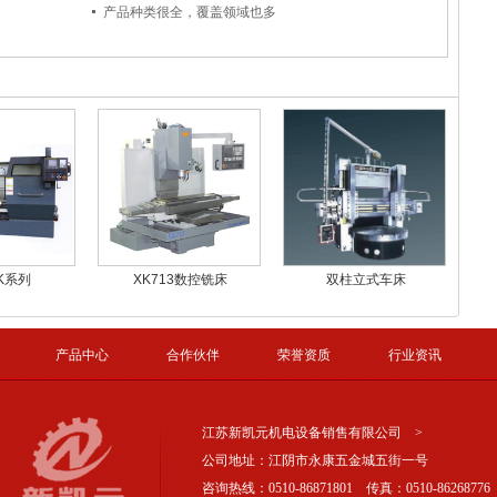
产品种类很全，覆盖领域也多
K系列
XK713数控铣床
双柱立式车床
产品中心
合作伙伴
荣誉资质
行业资讯
江苏新凯元机电设备销售有限公司
>
公司地址：江阴市永康五金城五街一号
咨询热线：0510-86871801
传真：0510-86268776