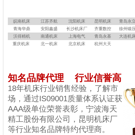
皖南机床
江苏齐航
沈阳机床
昆明机床
青岛永
青海华鼎
安阳鑫盛
长沙机床厂
齐重数控
徐州锻
沃得精机
南通机床
上海电气
青岛永基
大连机
重庆机床
北一机床
北京机床
杭州大天
知名品牌代理 行业信誉高
18年机床行业销售经验，了解市
场，通过IS09001质量体系认证获
AAA级单位荣誉表彰，宁波海天
精工股份有限公司，昆明机床厂
等行业知名品牌特约代理商。